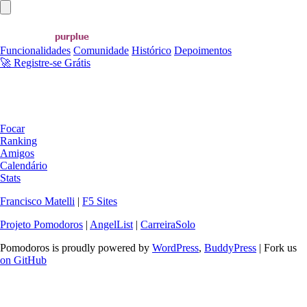
Abrir menu principal
Funcionalidades
Comunidade
Histórico
Depoimentos
🚀 Registre-se Grátis
Focar
Ranking
Amigos
Calendário
Stats
Francisco Matelli
|
F5 Sites
Projeto Pomodoros
|
AngelList
|
CarreiraSolo
Pomodoros is proudly powered by
WordPress
,
BuddyPress
| Fork us
on GitHub