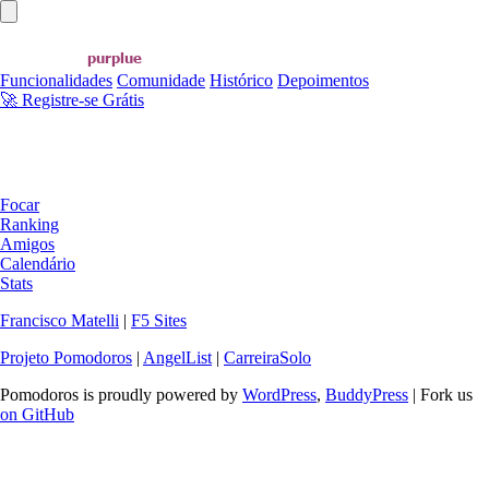
Abrir menu principal
Funcionalidades
Comunidade
Histórico
Depoimentos
🚀 Registre-se Grátis
Focar
Ranking
Amigos
Calendário
Stats
Francisco Matelli
|
F5 Sites
Projeto Pomodoros
|
AngelList
|
CarreiraSolo
Pomodoros is proudly powered by
WordPress
,
BuddyPress
| Fork us
on GitHub