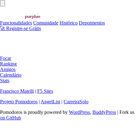
Abrir menu principal
Funcionalidades
Comunidade
Histórico
Depoimentos
🚀 Registre-se Grátis
Focar
Ranking
Amigos
Calendário
Stats
Francisco Matelli
|
F5 Sites
Projeto Pomodoros
|
AngelList
|
CarreiraSolo
Pomodoros is proudly powered by
WordPress
,
BuddyPress
| Fork us
on GitHub