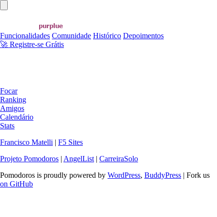
Abrir menu principal
Funcionalidades
Comunidade
Histórico
Depoimentos
🚀 Registre-se Grátis
Focar
Ranking
Amigos
Calendário
Stats
Francisco Matelli
|
F5 Sites
Projeto Pomodoros
|
AngelList
|
CarreiraSolo
Pomodoros is proudly powered by
WordPress
,
BuddyPress
| Fork us
on GitHub