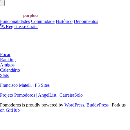
Abrir menu principal
Funcionalidades
Comunidade
Histórico
Depoimentos
🚀 Registre-se Grátis
Focar
Ranking
Amigos
Calendário
Stats
Francisco Matelli
|
F5 Sites
Projeto Pomodoros
|
AngelList
|
CarreiraSolo
Pomodoros is proudly powered by
WordPress
,
BuddyPress
| Fork us
on GitHub