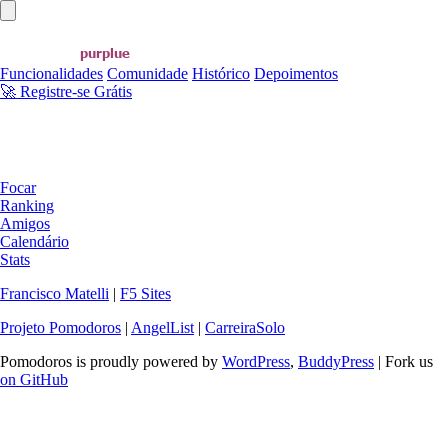
Abrir menu principal
Funcionalidades
Comunidade
Histórico
Depoimentos
🚀 Registre-se Grátis
Focar
Ranking
Amigos
Calendário
Stats
Francisco Matelli
|
F5 Sites
Projeto Pomodoros
|
AngelList
|
CarreiraSolo
Pomodoros is proudly powered by
WordPress
,
BuddyPress
| Fork us
on GitHub