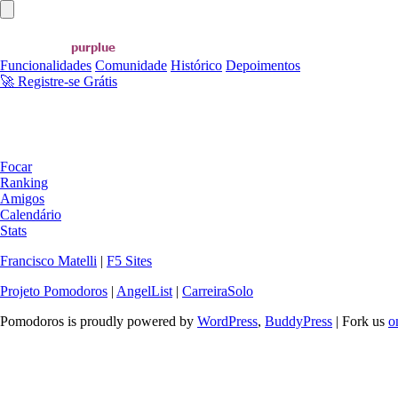
Abrir menu principal
Funcionalidades
Comunidade
Histórico
Depoimentos
🚀 Registre-se Grátis
Focar
Ranking
Amigos
Calendário
Stats
Francisco Matelli
|
F5 Sites
Projeto Pomodoros
|
AngelList
|
CarreiraSolo
Pomodoros is proudly powered by
WordPress
,
BuddyPress
| Fork us
o