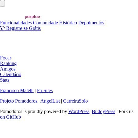
Abrir menu principal
Funcionalidades
Comunidade
Histórico
Depoimentos
🚀 Registre-se Grátis
Focar
Ranking
Amigos
Calendário
Stats
Francisco Matelli
|
F5 Sites
Projeto Pomodoros
|
AngelList
|
CarreiraSolo
Pomodoros is proudly powered by
WordPress
,
BuddyPress
| Fork us
on GitHub