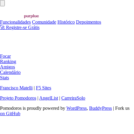
Abrir menu principal
Funcionalidades
Comunidade
Histórico
Depoimentos
🚀 Registre-se Grátis
Focar
Ranking
Amigos
Calendário
Stats
Francisco Matelli
|
F5 Sites
Projeto Pomodoros
|
AngelList
|
CarreiraSolo
Pomodoros is proudly powered by
WordPress
,
BuddyPress
| Fork us
on GitHub