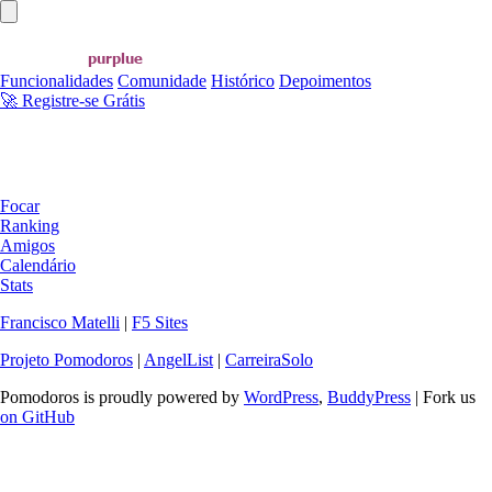
Abrir menu principal
Funcionalidades
Comunidade
Histórico
Depoimentos
🚀 Registre-se Grátis
Focar
Ranking
Amigos
Calendário
Stats
Francisco Matelli
|
F5 Sites
Projeto Pomodoros
|
AngelList
|
CarreiraSolo
Pomodoros is proudly powered by
WordPress
,
BuddyPress
| Fork us
on GitHub