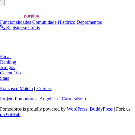
Abrir menu principal
Funcionalidades
Comunidade
Histórico
Depoimentos
🚀 Registre-se Grátis
Focar
Ranking
Amigos
Calendário
Stats
Francisco Matelli
|
F5 Sites
Projeto Pomodoros
|
AngelList
|
CarreiraSolo
Pomodoros is proudly powered by
WordPress
,
BuddyPress
| Fork us
on GitHub