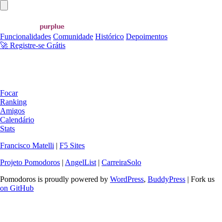
Abrir menu principal
Funcionalidades
Comunidade
Histórico
Depoimentos
🚀 Registre-se Grátis
Focar
Ranking
Amigos
Calendário
Stats
Francisco Matelli
|
F5 Sites
Projeto Pomodoros
|
AngelList
|
CarreiraSolo
Pomodoros is proudly powered by
WordPress
,
BuddyPress
| Fork us
on GitHub